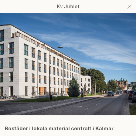
Kv Jublet
Marge Arkitekter
Nyheter
Projekt
Om oss
Lab
Utmärkelser
Team
Kontakt
Bostäder i lokala material centralt i Kalmar